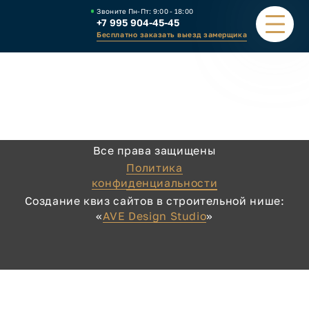
Звоните Пн-Пт:
9:00 - 18:00
+7 995 904-45-45
Бесплатно заказать выезд замерщика
ПОРТФОЛИО
ВИДЫ НАВЕСОВ
Все права защищены
КАЛЬКУЛЯТОР
Политика
конфиденциальности
ЗАВОД
Создание квиз сайтов в строительной нише:
«
AVE Design Studio
»
КАК ЗАКАЗАТЬ
КОНТАКТЫ