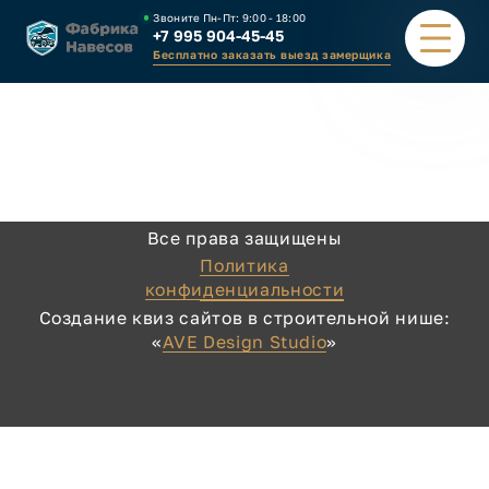
Звоните Пн-Пт:
9:00 - 18:00
+7 995 904-45-45
Бесплатно заказать выезд замерщика
ПОРТФОЛИО
ВИДЫ НАВЕСОВ
Все права защищены
КАЛЬКУЛЯТОР
Политика
конфиденциальности
ЗАВОД
Создание квиз сайтов в строительной нише:
«
AVE Design Studio
»
КАК ЗАКАЗАТЬ
КОНТАКТЫ