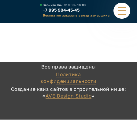
Звоните Пн-Пт:
9:00 - 18:00
+7 995 904-45-45
Бесплатно заказать выезд замерщика
ПОРТФОЛИО
ВИДЫ НАВЕСОВ
Все права защищены
КАЛЬКУЛЯТОР
Политика
конфиденциальности
ЗАВОД
Создание квиз сайтов в строительной нише:
«
AVE Design Studio
»
КАК ЗАКАЗАТЬ
КОНТАКТЫ