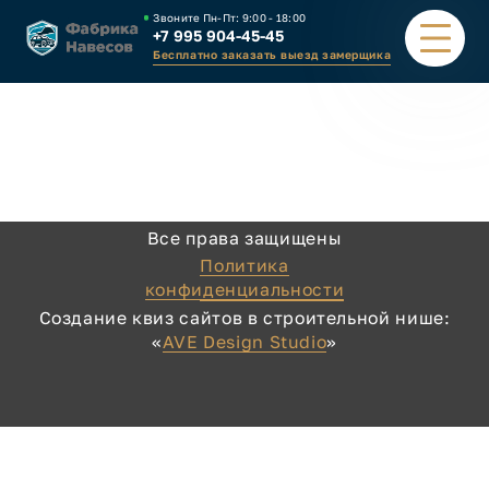
Звоните Пн-Пт:
9:00 - 18:00
+7 995 904-45-45
Бесплатно заказать выезд замерщика
ПОРТФОЛИО
ВИДЫ НАВЕСОВ
Все права защищены
КАЛЬКУЛЯТОР
Политика
конфиденциальности
ЗАВОД
Создание квиз сайтов в строительной нише:
«
AVE Design Studio
»
КАК ЗАКАЗАТЬ
КОНТАКТЫ