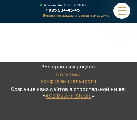
Звоните Пн-Пт:
9:00 - 18:00
+7 995 904-45-45
Бесплатно заказать выезд замерщика
ПОРТФОЛИО
ВИДЫ НАВЕСОВ
Все права защищены
КАЛЬКУЛЯТОР
Политика
конфиденциальности
ЗАВОД
Создание квиз сайтов в строительной нише:
«
AVE Design Studio
»
КАК ЗАКАЗАТЬ
КОНТАКТЫ