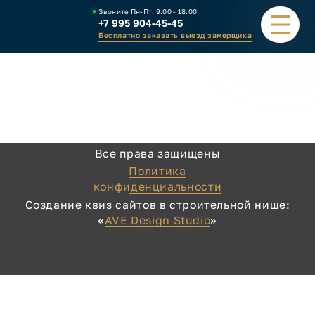
Звоните Пн-Пт:
9:00 - 18:00
+7 995 904-45-45
Бесплатно заказать выезд замерщика
ПОРТФОЛИО
ВИДЫ НАВЕСОВ
Все права защищены
КАЛЬКУЛЯТОР
Политика
конфиденциальности
ЗАВОД
Создание квиз сайтов в строительной нише:
«
AVE Design Studio
»
КАК ЗАКАЗАТЬ
КОНТАКТЫ