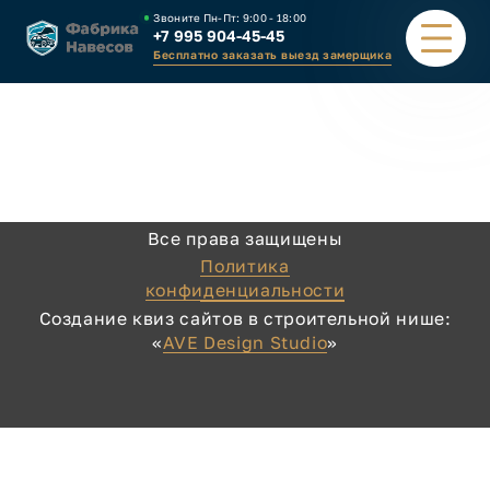
Звоните Пн-Пт:
9:00 - 18:00
+7 995 904-45-45
Бесплатно заказать выезд замерщика
ПОРТФОЛИО
ВИДЫ НАВЕСОВ
Все права защищены
КАЛЬКУЛЯТОР
Политика
конфиденциальности
ЗАВОД
Создание квиз сайтов в строительной нише:
«
AVE Design Studio
»
КАК ЗАКАЗАТЬ
КОНТАКТЫ