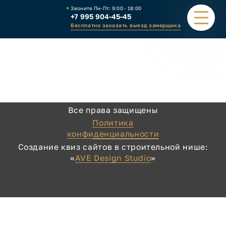
Звоните Пн-Пт:
9:00 - 18:00
+7 995 904-45-45
Бесплатно заказать выезд замерщика
ПОРТФОЛИО
ВИДЫ НАВЕСОВ
Все права защищены
КАЛЬКУЛЯТОР
Политика
конфиденциальности
ЗАВОД
Создание квиз сайтов в строительной нише:
«
AVE Design Studio
»
КАК ЗАКАЗАТЬ
КОНТАКТЫ