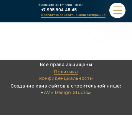
Звоните Пн-Пт:
9:00 - 18:00
+7 995 904-45-45
Бесплатно заказать выезд замерщика
ПОРТФОЛИО
ВИДЫ НАВЕСОВ
Все права защищены
КАЛЬКУЛЯТОР
Политика
конфиденциальности
ЗАВОД
Создание квиз сайтов в строительной нише:
«
AVE Design Studio
»
КАК ЗАКАЗАТЬ
КОНТАКТЫ