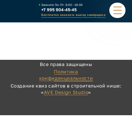
Звоните Пн-Пт:
9:00 - 18:00
+7 995 904-45-45
Бесплатно заказать выезд замерщика
ПОРТФОЛИО
ВИДЫ НАВЕСОВ
Все права защищены
КАЛЬКУЛЯТОР
Политика
конфиденциальности
ЗАВОД
Создание квиз сайтов в строительной нише:
«
AVE Design Studio
»
КАК ЗАКАЗАТЬ
КОНТАКТЫ