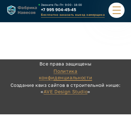
Звоните Пн-Пт:
9:00 - 18:00
+7 995 904-45-45
Бесплатно заказать выезд замерщика
ПОРТФОЛИО
ВИДЫ НАВЕСОВ
Все права защищены
КАЛЬКУЛЯТОР
Политика
конфиденциальности
ЗАВОД
Создание квиз сайтов в строительной нише:
«
AVE Design Studio
»
КАК ЗАКАЗАТЬ
КОНТАКТЫ